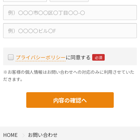
番
府
市
号
県
区
町
建
村、
物
番
名
地
プライバシーボリシー
に同意する
必須
※お客様の個人情報はお問い合わせへの対応のみに利用させていた
だきます。
HOME
お問い合わせ